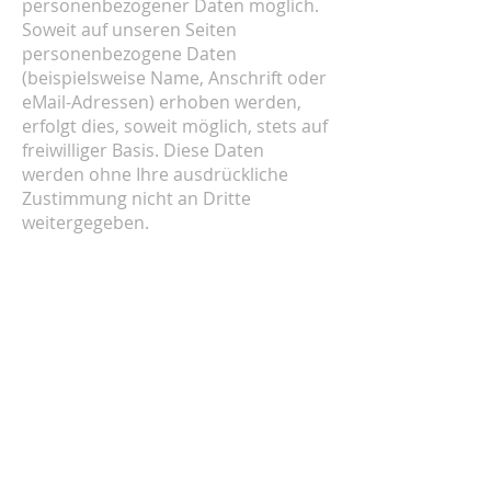
personenbezogener Daten möglich.
Soweit auf unseren Seiten
personenbezogene Daten
(beispielsweise Name, Anschrift oder
eMail-Adressen) erhoben werden,
erfolgt dies, soweit möglich, stets auf
freiwilliger Basis. Diese Daten
werden ohne Ihre ausdrückliche
Zustimmung nicht an Dritte
weitergegeben.
Wir weisen darauf hin, dass die
Datenübertragung im Internet (z.B.
bei der Kommunikation per E-Mail)
Sicherheitslücken aufweisen kann.
Ein lückenloser Schutz der Daten vor
dem Zugriff durch Dritte ist nicht
möglich.
Der Nutzung von im Rahmen der
Impressumspflicht veröffentlichten
Kontaktdaten durch Dritte zur
Übersendung von nicht ausdrücklich